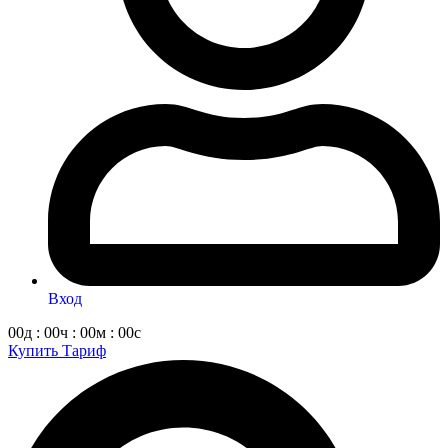
Вход
00д : 00ч : 00м : 00с
Купить Тариф