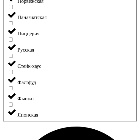
Норвежская
Паназиатская
Пиццерия
Русская
Стейк-хаус
Фастфуд
Фьюжн
Японская