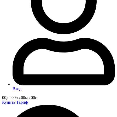
Вход
00д : 00ч : 00м : 00с
Купить Тариф