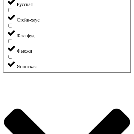
Русская
Стейк-хаус
Фастфуд
Фьюжн
Японская