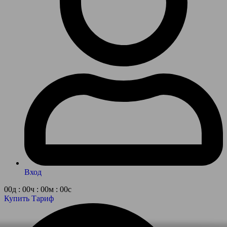
Вход
00д : 00ч : 00м : 00с
Купить Тариф