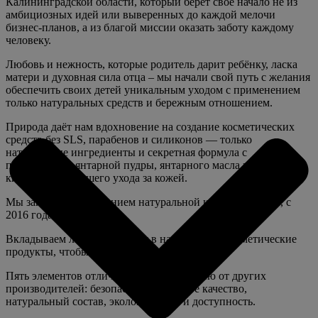
Калининградской области, который берёт своё начало не из
амбициозных идей или выверенных до каждой мелочи
бизнес-планов, а из благой миссии оказать заботу каждому
человеку.
Любовь и нежность, которые родитель дарит ребёнку, ласка
матери и духовная сила отца – мы начали свой путь с желания
обеспечить своих детей уникальным уходом с применением
только натуральных средств и бережным отношением.
Природа даёт нам вдохновение на создание косметических
средств без SLS, парабенов и силиконов — только
натуральные ингредиенты и секретная формула с
применением янтарной пудры, янтарного масла и янтарной
кислоты для лучшего ухода за кожей.
Мы занимаемся созданием натуральной косметики 9 лет, с
2016 года.
Вкладываем любовь и заботу в натуральные косметические
продукты, чтобы сделать Вашу жизнь лучше.
Пять элементов отличает нашу продукцию от других
производителей: безопасность, высокое качество,
натуральный состав, экологичность и доступность.