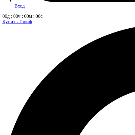
Вход
00д : 00ч : 00м : 00с
Купить Тариф